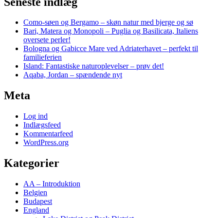
Seneste indlæg
Como-søen og Bergamo – skøn natur med bjerge og sø
Bari, Matera og Monopoli – Puglia og Basilicata, Italiens
oversete perler!
Bologna og Gabicce Mare ved Adriaterhavet – perfekt til
familieferien
Island: Fantastiske naturoplevelser – prøv det!
Aqaba, Jordan – spændende nyt
Meta
Log ind
Indlægsfeed
Kommentarfeed
WordPress.org
Kategorier
AA – Introduktion
Belgien
Budapest
England