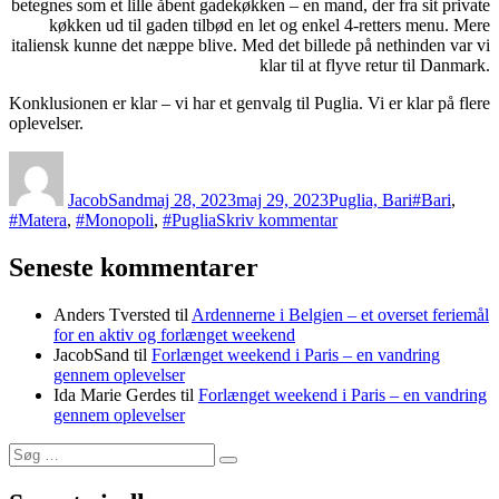
betegnes som et lille åbent gadekøkken – en mand, der fra sit private
køkken ud til gaden tilbød en let og enkel 4-retters menu. Mere
italiensk kunne det næppe blive. Med det billede på nethinden var vi
klar til at flyve retur til Danmark.
Konklusionen er klar – vi har et genvalg til Puglia. Vi er klar på flere
oplevelser.
Forfatter
Udgivet
Kategorier
Tags
JacobSand
maj 28, 2023
maj 29, 2023
Puglia, Bari
#Bari
,
til
#Matera
,
#Monopoli
,
#Puglia
Skriv kommentar
Bari,
Matera
Seneste kommentarer
og
Monopoli
Anders Tversted
til
Ardennerne i Belgien – et overset feriemål
–
for en aktiv og forlænget weekend
Puglia
JacobSand
til
Forlænget weekend i Paris – en vandring
og
gennem oplevelser
Basilicata,
Ida Marie Gerdes
til
Forlænget weekend i Paris – en vandring
Italiens
gennem oplevelser
oversete
perler!
Søg
Søg
efter: