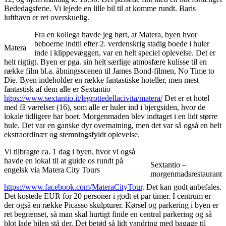
Bededagsferie. Vi lejede en lille bil til at komme rundt. Baris
lufthavn er ret overskuelig.
Fra en kollega havde jeg hørt, at Matera, byen hvor
beboerne indtil efter 2. verdenskrig stadig boede i huler
Matera
inde i klippevæggen, var en helt speciel oplevelse. Det er
helt rigtigt. Byen er pga. sin helt særlige atmosfære kulisse til en
række film bl.a. åbningsscenen til James Bond-filmen, No Time to
Die. Byen indeholder en række fantastiske hoteller, men mest
fantastisk af dem alle er Sextantio
https://www.sextantio.it/legrottedellacivita/matera/
Det er et hotel
med få værelser (16), som alle er huler ind i bjergsiden, hvor de
lokale tidligere har boet. Morgenmaden blev indtaget i en lidt større
hule. Det var en ganske dyr overnatning, men det var så også en helt
ekstraordinær og stemningsfyldt oplevelse.
Vi tilbragte ca. 1 dag i byen, hvor vi også
havde en lokal til at guide os rundt på
Sextantio –
engelsk via Matera City Tours
morgenmadsrestaurant
https://www.facebook.com/MateraCityTour
. Det kan godt anbefales.
Det kostede EUR for 20 personer i godt et par timer. I centrum er
der også en række Picasso skulpturer. Kørsel og parkering i byen er
ret begrænset, så man skal hurtigt finde en central parkering og så
blot lade bilen stå der. Det betød så lidt vandring med bagage til