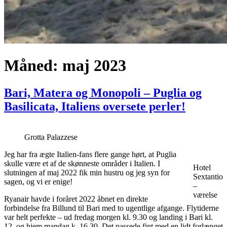
Måned:
maj 2023
Bari, Matera og Monopoli – Puglia og
Basilicata, Italiens oversete perler!
Grotta Palazzese
Jeg har fra ægte Italien-fans flere gange hørt, at Puglia
skulle være et af de skønneste områder i Italien. I
Hotel
slutningen af maj 2022 fik min hustru og jeg syn for
Sextantio
sagen, og vi er enige!
–
værelse
Ryanair havde i foråret 2022 åbnet en direkte
forbindelse fra Billund til Bari med to ugentlige afgange. Flytiderne
var helt perfekte – ud fredag morgen kl. 9.30 og landing i Bari kl.
12, og hjem mandag k. 16.30. Det passede fint med en lidt forlænget