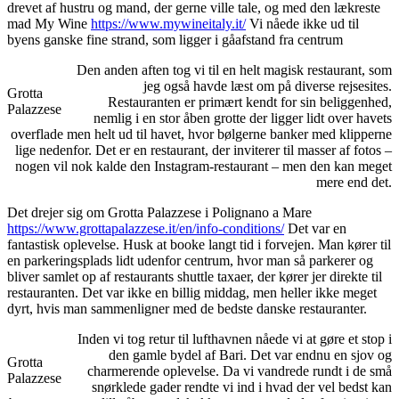
drevet af hustru og mand, der gerne ville tale, og med den lækreste
mad My Wine
https://www.mywineitaly.it/
Vi nåede ikke ud til
byens ganske fine strand, som ligger i gåafstand fra centrum
Den anden aften tog vi til en helt magisk restaurant, som
jeg også havde læst om på diverse rejsesites.
Grotta
Restauranten er primært kendt for sin beliggenhed,
Palazzese
nemlig i en stor åben grotte der ligger lidt over havets
overflade men helt ud til havet, hvor bølgerne banker med klipperne
lige nedenfor. Det er en restaurant, der inviterer til masser af fotos –
nogen vil nok kalde den Instagram-restaurant – men den kan meget
mere end det.
Det drejer sig om Grotta Palazzese i Polignano a Mare
https://www.grottapalazzese.it/en/info-conditions/
Det var en
fantastisk oplevelse. Husk at booke langt tid i forvejen. Man kører til
en parkeringsplads lidt udenfor centrum, hvor man så parkerer og
bliver samlet op af restaurants shuttle taxaer, der kører jer direkte til
restauranten. Det var ikke en billig middag, men heller ikke meget
dyrt, hvis man sammenligner med de bedste danske restauranter.
Inden vi tog retur til lufthavnen nåede vi at gøre et stop i
den gamle bydel af Bari. Det var endnu en sjov og
Grotta
charmerende oplevelse. Da vi vandrede rundt i de små
Palazzese
snørklede gader rendte vi ind i hvad der vel bedst kan