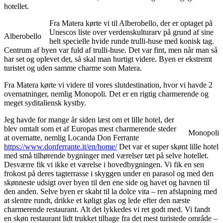
hotellet.
Fra Matera kørte vi til Alberobello, der er optaget på
Unescos liste over verdenskulturarv på grund af sine
Alberobello
helt specielle hvide runde trulli-huse med konisk tag.
Centrum af byen var fuld af trulli-huse. Det var fint, men når man så
har set og oplevet det, så skal man hurtigt videre. Byen er ekstremt
turistet og uden samme charme som Matera.
Fra Matera kørte vi videre til vores slutdestination, hvor vi havde 2
overnatninger, nemlig Monopoli. Det er en rigtig charmerende og
meget syditaliensk kystby.
Jeg havde for mange år siden læst om et lille hotel, der
blev omtalt som et af Europas mest charmerende steder
Monopoli
at overnatte, nemlig Locanda Don Ferrante
https://www.donferrante.it/en/home/
Det var et super skønt lille hotel
med små tilhørende bygninger med værelser tæt på selve hotellet.
Desværre fik vi ikke et værelse i hovedbygningen. Vi fik en sen
frokost på deres tagterrasse i skyggen under en parasol og med den
skønneste udsigt over byen til den ene side og havet og havnen til
den anden. Selve byen er skabt til la dolce vita – ren afslapning med
at slentre rundt, drikke et køligt glas og lede efter den næste
charmerende restaurant. Alt det lykkedes vi ret godt med. Vi fandt
en skøn restaurant lidt trukket tilbage fra det mest turistede område –